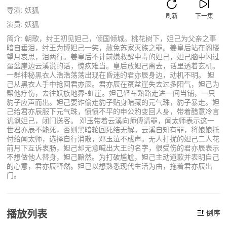
导演: 妖狐
刷新
下一集
演员: 妖狐
简介: 朝歌，纣王初见妲己，倾国倾城。桃花树下，妲己为父亲之事
暗自垂泪，纣王为博妲己一笑，赦免苏家灭族之罪。姜皇后站在阁楼
望月哀思，泪两行。姜皇后不计前嫌救醒中毒的妲己，妲己脑中闪过
虿盆崖边云溪说的话，愧疚难当。皇后放妲己离去，话里透着玄机。
一群神秘黑衣人浩浩荡荡出现在昏迷的君亦辰身边，动机不明。 妲
己从黑衣人手中抢回君亦辰。君亦辰在虿盆崖失去过多阳气，妲己为
帮他疗伤，去往妖族地界-虹崖。妲己轻车熟路走进一间当铺，一只
豹子应声而出。妲己耍诈偷走豹子贴身暗藏的元气珠，豹子暴走。妲
己给君亦辰服下元气珠，愤愤不平的申公豹变回人身，带着醋意冷言
讥讽妲己，闭门送客。 邓玉带着云溪向师傅请罪，闻太师表示这一
世君亦辰不能死，否则黑暗轮回死结无解。云溪自知有罪，将娘娘托
付给闻太师，选择自行消散，邓玉泣不成声。无人打扰的妲己二人花
前月下互诉衷肠，妲己却无意喊出大王的名字，很受伤的君亦辰表示
不想做他人替身，妲己黯然。为打破尴尬，妲己主动道歉并表明自己
的心意，君亦辰释然。妲己以想熟悉现代生活为由，拖着君亦辰出
门。
播放列表
倒序