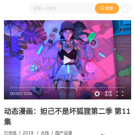
搜索
大家在看
日本动漫
国产动漫
欧美动漫
动漫电影
00:00
/
0:00
动态漫画：妲己不是坏狐狸第二季
第11
集
已完结
/
2019
/
大陆
/
国产动漫