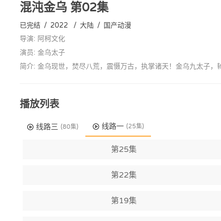
混沌金乌
第02集
已完结
/
2022
/
大陆
/
国产动漫
导演: 阿柯文化
演员: 金乌太子
简介: 金乌现世，焚尽八荒，震慑万古，执掌诸天！金乌九太子
播放列表
线路一
线路三
(25集)
(80集)
第25集
第22集
第19集