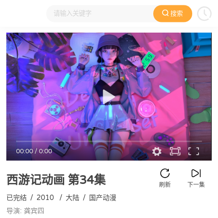
搜索
大家在看
日本动漫
国产动漫
欧美动漫
动漫电影
00:00
/
0:00
西游记动画
第34集
刷新
下一集
已完结
/
2010
/
大陆
/
国产动漫
导演: 龚宾四