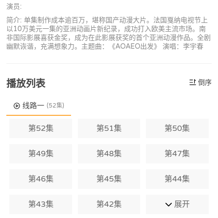
演员:
简介: 单集制作成本逾百万，堪称国产动漫大片。法国戛纳电视节上
以10万美元一集的亚洲动画片新纪录，成功打入欧美主流市场。南
非国际影展喜获金奖，成为在此影展获奖的首个亚洲动漫作品。全剧
幽默诙谐，充满想象力。主题曲：《AOAEO出发》 演唱：李宇春
播放列表
倒序
线路一
(52集)
第52集
第51集
第50集
第49集
第48集
第47集
第46集
第45集
第44集
第43集
第42集
展开