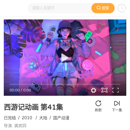
搜索
大家在看
日本动漫
国产动漫
欧美动漫
动漫电影
00:00
/
0:00
西游记动画
第41集
刷新
下一集
已完结
/
2010
/
大陆
/
国产动漫
导演: 龚宾四