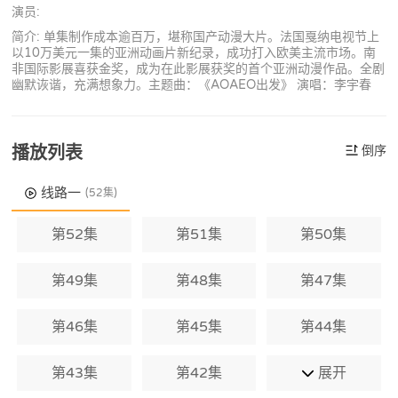
演员:
简介: 单集制作成本逾百万，堪称国产动漫大片。法国戛纳电视节上
以10万美元一集的亚洲动画片新纪录，成功打入欧美主流市场。南
非国际影展喜获金奖，成为在此影展获奖的首个亚洲动漫作品。全剧
幽默诙谐，充满想象力。主题曲：《AOAEO出发》 演唱：李宇春
播放列表
倒序
线路一
(52集)
第52集
第51集
第50集
第49集
第48集
第47集
第46集
第45集
第44集
第43集
第42集
展开