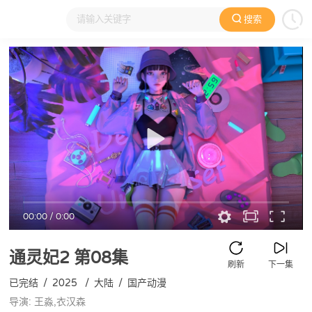
搜索
大家在看
日本动漫
国产动漫
欧美动漫
动漫电影
00:00
/
0:00
通灵妃2
第08集
刷新
下一集
已完结
/
2025
/
大陆
/
国产动漫
导演: 王淼,衣汉森