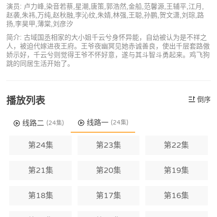
演员: 卢力峰,染音若蔡,星潮,唐策,郭浩然,金船,范馨源,王辅平,江月,
赵袭,朱祎,万纯,赵秋融,李沁纹,朱婧,林强,王聪,孙鹏,贺文潇,刘琮,路
扬,李昊甲,薄棠,刘彦汐
简介: 古域国丞相家的大小姐千云兮身怀异能，自幼被认为是不祥之
人，被迫代嫁进夜王府。王爷夜幽冥见她赤诚善良，使出千层套路傲
娇示好，千云兮则觉得王爷不怀好意，遂与其斗智斗勇起来。鸡飞狗
跳的同居生活开始了。
播放列表
倒序
线路一
线路二
(24集)
(24集)
第24集
第23集
第22集
第21集
第20集
第19集
第18集
第17集
第16集