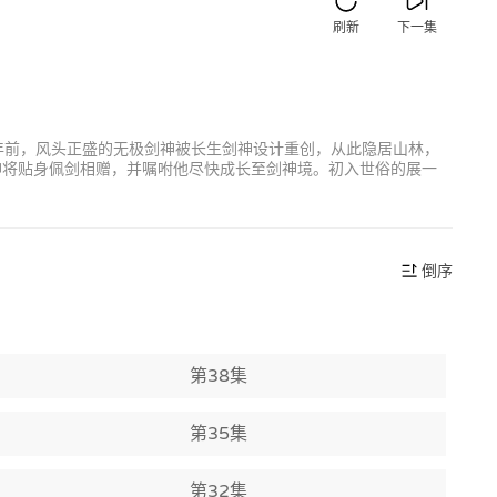
刷新
下一集
几年前，风头正盛的无极剑神被长生剑神设计重创，从此隐居山林，
神将贴身佩剑相赠，并嘱咐他尽快成长至剑神境。初入世俗的展一
倒序
第38集
第35集
第32集