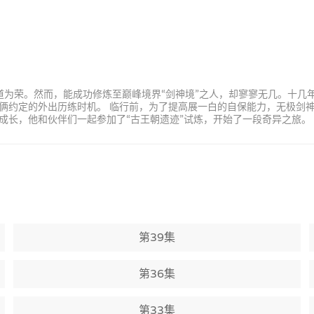
剑道为荣。然而，能成功修炼至巅峰境界“剑神境”之人，却寥寥无几。十
俩约定的外出历练时机。 临行前，为了提高展一白的自保能力，无极剑
成长，他和伙伴们一起参加了“古王朝遗迹”试炼，开始了一段奇异之旅。
第39集
第36集
第33集