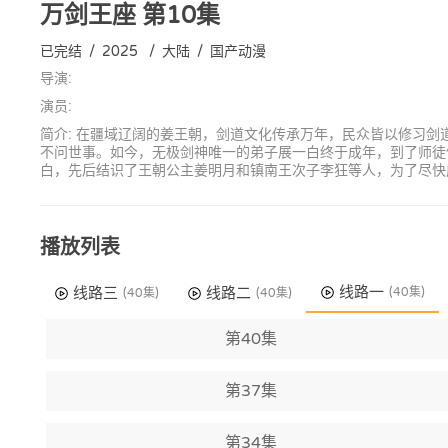
万剑王座
第10集
已完结
/
2025
/
大陆
/
国产动漫
导演:
演员:
简介: 在疆域辽阔的姜王朝，剑道文化传承万年，民众皆以修习
不问世事。如今，无极剑神唯一的弟子展一白终于成年，到了师徒
白，先后结识了王朝公主姜明月和镇南王次子李狂等人，为了尽快
播放列表
线路一
线路三
线路二
(40集)
(40集)
(40集)
第40集
第37集
第34集