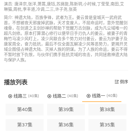
演员: 唐泽宗,张洋,萧蒿,唐钰,苏旖旎,陈新玥,小时候,丁莹莹,南田,艾
琳猫,周杭,李丰道,冷调,二三,许子尧,张英
简介: 神遗大陆，百族争锋，武者为王。姜云曾是皇城天一武府武
首，不想被夜天邪废掉武脉，天才变废人，不屈命运时，意外觉醒剑
魂骨，在剑道之主剑妙禅的帮助下觉醒万古剑脉，成为凡尘域唯一的
超凡剑修。原本打算潜心修行以便早日手刃仇人的姜云，被妻子的青
梅竹马凌少风盯上，凌少风联合多个势力对付姜云，姜云为护妻子及
唐家周全，奋力抵抗，最后不仅全面瓦解凌少风等恶势力，更揭开灵
域企图侵占神遗大陆、灭掉人族的阴谋。为了人族的命运，姜云不得
不暂时放下仇恨，与伙伴们携手抵抗灵域的攻击，共同拯救神遗大陆
与保护人族。
播放列表
倒序
线路一
线路三
线路二
(40集)
(40集)
(40集)
第40集
第39集
第38集
第37集
第36集
第35集