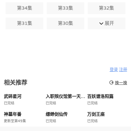
第34集
第33集
第32集
第31集
第30集
展开
登录
注册
相关推荐
换一换
武碎星河
入职殡仪馆第一天我犯了第五条禁忌
百妖谱洛阳篇
已完结
已完结
已完结
神墓年番
缥缈剑仙传
万剑王座
更新至第49集
已完结
已完结