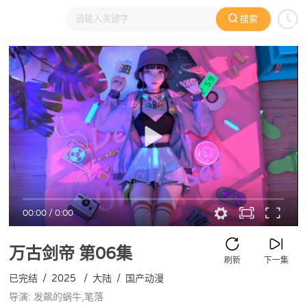
搜索
大家在看
日本动漫
国产动漫
欧美动漫
动漫电影
00:00
/
0:00
万古剑帝
第06集
刷新
下一集
已完结
/
2025
/
大陆
/
国产动漫
导演: 发飙的蜗牛,笔落