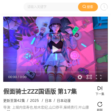
搜索
大家在看
日本动漫
国产动漫
欧美动漫
动漫电影
00:00
/
0:00
假面骑士ZZZ国语版
第17集
下一集
更新至第42集
/
2025
/
日本
/
日本动漫
导演: 上堀内佳寿也,柏木宏纪,山口恭平,柴崎贵行,叶山康
刷新