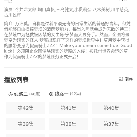
一郎
演员: 今井龙太郎,堀口真帆,三岛健太,小贯莉奈,八木美树,川平慈英,
古川雄辉
简介: 万津莫。自称是过着平淡无奇的日常生活的普通好青年，但凭
借能够自由操控梦境的清醒梦能力，每当入睡就会成为无敌的特工！
在梦境中为拯救被囚禁的女主角·宁梦而大显身手。然而，企图将噩
梦变为现实的怪人·梦魇出现在了这样的梦境世界中！莫用梦中获得
的腰带变身为假面骑士ZZZ！Make your dream come true. Good
luck！必须阻止企图侵略现实的梦魇的入侵！被托付世界命运的莫，
作为假面骑士ZZZ的梦境任务正式开启！
播放列表
倒序
线路一
线路二
(42集)
(46集)
第42集
第41集
第40集
第39集
第38集
第37集