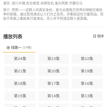
演员: 浪川大辅,佐仓绫音,岛崎信长,鬼头明里,齐藤壮马
简介: 然而───这群人的真实身份，是与企图毁灭世界的神秘灾难抗
争的英雄。通过现场演出让人们为之狂热，并集结这份力量而战。但
由于表面上看起来只是演出，世人并不知道这群人是英雄。
播放列表
倒序
线路一
(24集)
第24集
第23集
第22集
第21集
第20集
第19集
第18集
第17集
第16集
第15集
第14集
第13集