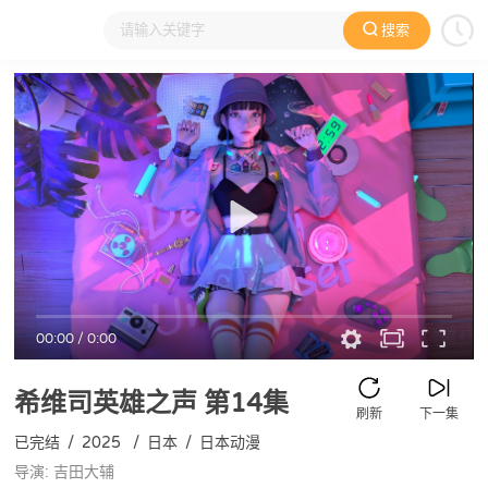
搜索
大家在看
日本动漫
国产动漫
欧美动漫
动漫电影
00:00
/
0:00
希维司英雄之声
第14集
刷新
下一集
已完结
/
2025
/
日本
/
日本动漫
导演: 吉田大辅