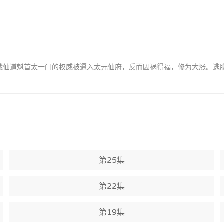
挑战仙道魁首太一门的权威被逼入太元仙府，反而因祸得福，修为大涨。逃
第25集
第22集
第19集