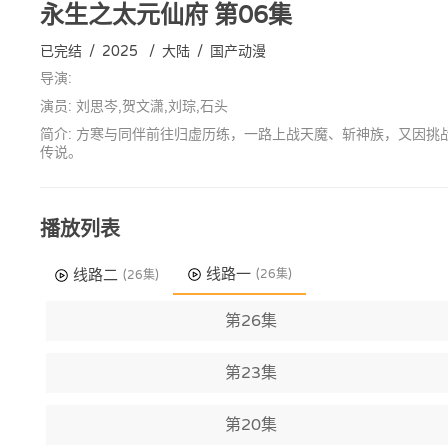
永生之太元仙府
第06集
已完结
/
2025
/
大陆
/
国产动漫
导演:
演员: 刘思岑,贺文潇,刘琮,石头
简介: 方寒与同伴前往归虚历练，一路上战天魔、斩神族，又因
传说。
播放列表
线路一
线路二
(26集)
(26集)
第26集
第23集
第20集