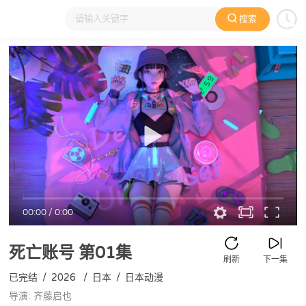
搜索
大家在看
日本动漫
国产动漫
欧美动漫
动漫电影
00:00
/
0:00
死亡账号
第01集
刷新
下一集
已完结
/
2026
/
日本
/
日本动漫
导演: 齐藤启也