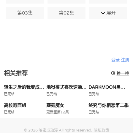
第03集
第02集
展开
登录
注册
相关推荐
换一换
转生之后的我变成了龙蛋
地狱模式喜欢速通游戏的玩家在废设定异世界无双
DARKMOON黑之月月之祭坛
已完结
已完结
已完结
高校奇面组
蘑菇魔女
终究与你相恋第二季
已完结
更新至第12集
已完结
© 2026
哈密瓜动漫
All rights reserved.
隐私政策