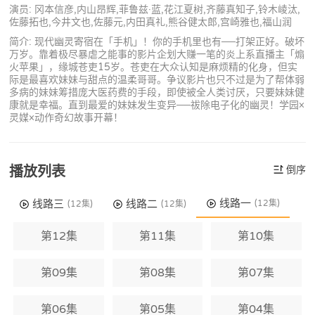
演员: 冈本信彦,内山昂辉,菲鲁兹·蓝,花江夏树,齐藤真知子,铃木崚汰,
佐藤拓也,今井文也,佐藤元,内田真礼,熊谷健太郎,宫崎雅也,福山润
简介: 现代幽灵寄宿在「手机」！你的手机里也有──打架正好。破坏
万岁。靠着极尽暴虐之能事的影片企划大赚一笔的炎上系直播主「煽
火苹果」，缘城苍吏15岁。苍吏在大众认知是麻烦精的化身，但实
际是最喜欢妹妹与甜点的温柔哥哥。争议影片也只不过是为了帮体弱
多病的妹妹筹措庞大医药费的手段，即使被全人类讨厌，只要妹妹健
康就是幸福。直到最爱的妹妹发生变异──祓除电子化的幽灵！学园×
灵媒×动作奇幻故事开幕！
播放列表
倒序
线路一
线路三
线路二
(12集)
(12集)
(12集)
第12集
第11集
第10集
第09集
第08集
第07集
第06集
第05集
第04集